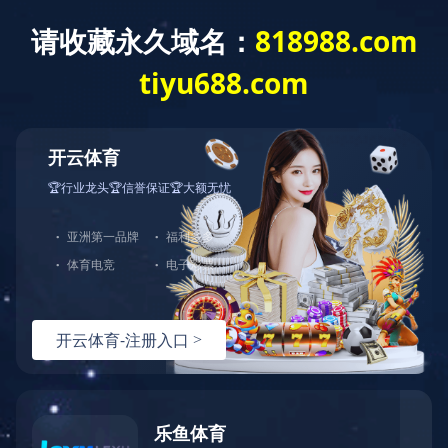
开云手机在线入口官网-开云(中国)
0371-64617315
开云手机在线入口官网
您现在所在的位置：
-
开云手机在线入口官网-开云(中国)
开云手机在线入口
-
官网
企业新闻
最新动态
企业新闻
行业新闻
技术知识
企业新闻
2024年郑州建新机械春节放假通知
文章来源：建新机械 发布时间：2024-02-01 14:01:28