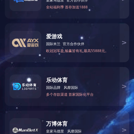
上一篇：第三届国际工程机械展首日 建新机械实力亮相大放异彩
下一篇：2024年郑州建新机械中秋节放假通知
企业动态
值此辞旧迎新之际，谨向全体员工及家人致以最诚挚的
2026-02-09
节日问候与新春祝福！