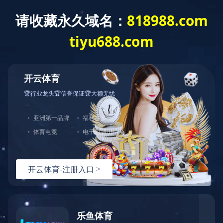
开云手机在线入口官网-开云(中国)
0371-64617315
开云手机在线入口官网
您现在所在的位置：
-
开云手机在线入口官网-开云(中国)
开云手机在线入口
-
官网
技术知识
最新动态
企业新闻
行业新闻
技术知识
技术知识