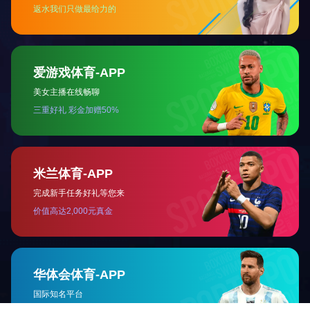
2019-10-30
建新机械混凝土搅拌站设备配料机的工作原理详解
郑州建新推出的 PLD系列混凝土配料机具有速度快、配料准
确、控制简单等优点
2019-10-22
电话
微信
留言询价
开云手机在线入口官网-开云(中国)
上一页
1
2
3
4